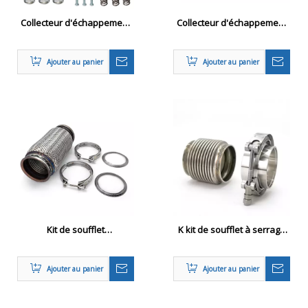
Collecteur d'échappement
Collecteur d'échappement
de performance pour GMC
en acier inoxydable pour
Sonoma 94-04
les modèles BMW E30
Ajouter au panier
Ajouter au panier
Kit de soufflet
K kit de soufflet à serrage
d'échappement lourd pour
de bande V
les camions commerciaux
Ajouter au panier
Ajouter au panier