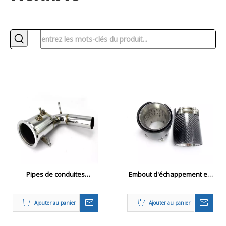
Pipes de conduites
Embout d'échappement en
automobiles
fibre de carbone
personnalisables à haute
Ajouter au panier
Ajouter au panier
performance