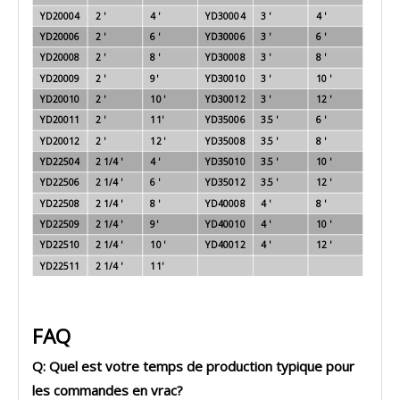
YD20004
2 '
4 '
YD30004
3 '
4 '
YD20006
2 '
6 '
YD30006
3 '
6 '
YD20008
2 '
8 '
YD30008
3 '
8 '
YD20009
2 '
9'
YD30010
3 '
10 '
YD20010
2 '
10 '
YD30012
3 '
12 '
YD20011
2 '
11'
YD35006
3.5 '
6 '
YD20012
2 '
12 '
YD35008
3.5 '
8 '
YD22504
2 1/4 '
4 '
YD35010
3.5 '
10 '
YD22506
2 1/4 '
6 '
YD35012
3.5 '
12 '
YD22508
2 1/4 '
8 '
YD40008
4 '
8 '
YD22509
2 1/4 '
9'
YD40010
4 '
10 '
YD22510
2 1/4 '
10 '
YD40012
4 '
12 '
YD22511
2 1/4 '
11'
FAQ
Q: Quel est votre temps de production typique pour
les commandes en vrac?