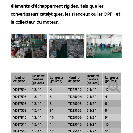
éléments d'échappement rigides, tels que
les
, et
convertisseurs catalytiques, les silencieux ou les DPF
le collecteur du moteur.
Diamètre
Diamètre
Numéro
Longueur
Numéro
Longueur
d'entrée
d'entrée
de pièce
(pouces)
de pièce
(pouces)
(pouces)
(pouces)
YD17504
1 3/4 '
4 '
YD22512
2 1/4 '
12 '
YD17506
1 3/4 '
6 '
YD25004
2 1/2 '
4 '
YD17508
1 3/4 '
8 '
YD25006
2 1/2 '
6 '
YD17509
1 3/4 '
9'
YD25008
2 1/2 '
8 '
YD17510
1 3/4 '
10 '
YD25009
2 1/2 '
9'
YD17511
1 3/4 '
11'
YD25010
2 1/2 '
10 '
YD17512
1 3/4 '
12 '
YD25011
2 1/2 '
11'