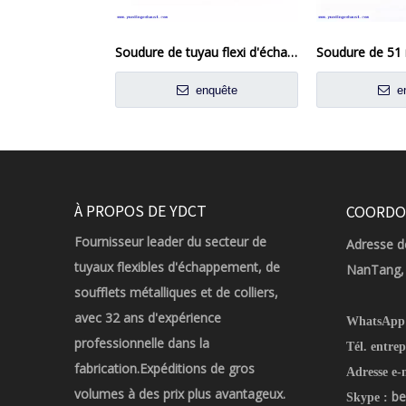
Soudure de tuyau flexi d'échappement de 76 mm x 200 mm sur la réparation du tube flexible du joint flexible
enquête
en
À PROPOS DE YDCT
COORDO
Fournisseur leader du secteur de
Adresse de
tuyaux flexibles d'échappement, de
NanTang, 
soufflets métalliques et de colliers,
avec 32 ans d'expérience
WhatsApp
professionnelle dans la
Tél. entrep
fabrication.Expéditions de gros
Adresse e-
volumes à des prix plus avantageux.
be
Skype :