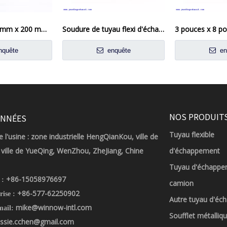
Soudure de 51 mm x 200 mm sur le tuyau flexi d'échappement Réparation du tube flexible du tuyau flexible
Soudure de tuyau flexi d'échappement de 2,25 pouces x 10 pouces sur la réparation du tube flexible du joint flexible
quête
enquête
en
NOS PRODUIT
NNÉES
Tuyau flexible
 l'usine : zone industrielle HengQianKou, ville de
ville de YueQing, WenZhou, ZheJiang, Chine
d'échappement
Tuyau d'échappe
+86-15058976697
 :
camion
+86-577-62250902
rise :
Autre tuyau d'é
mike@winnow-intl.com
mail:
Soufflet métalliq
ssie.cchen@gmail.com