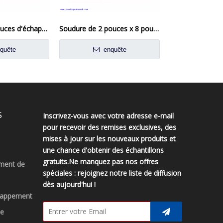
3 pouces x 8 pouces d'échappement Flexi Tipe Soud sur le joint flexible Réparation de tube flexible
Soudure de 2 pouces x 8 pouces sur échappement flexi pipe de tuy
quête
enquête
enq
S
Inscrivez-vous avec votre adresse e-mail
pour recevoir des remises exclusives, des
mises à jour sur les nouveaux produits et
une chance d'obtenir des échantillons
gratuits.Ne manquez pas nos offres
ment de
spéciales : rejoignez notre liste de diffusion
dès aujourd'hui !
chappement
ue