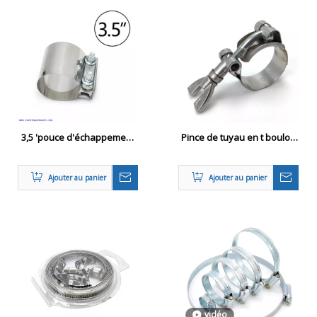
3,5 'pouce d'échappement
Pince de tuyau en t boulon
à bande plate Clamp Joint
en tool en acier inoxydable
de crosse steel en acier
Ajouter au panier
Ajouter au panier
inoxydable
vidéo