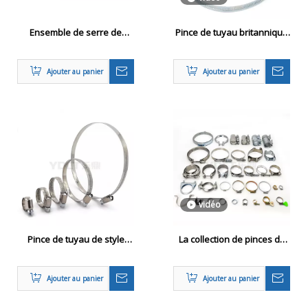
Ensemble de serre de
Pince de tuyau britannique
tuyau de bricolage en acier
en acier inoxydable
inoxydable réglable
Ajouter au panier
Ajouter au panier
vidéo
Pince de tuyau de style
La collection de pinces de
allemand résistant à la
tuyau communes
rouille
Ajouter au panier
Ajouter au panier