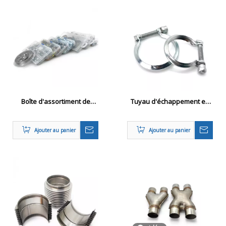
Boîte d'assortiment de
Tuyau d'échappement en
colliers de serrage
acier inoxydable o Clamp
personnalisés pour
Citroen OE 171352 171353
Ajouter au panier
Ajouter au panier
l'approvisionnement en
171367
gros et OEM