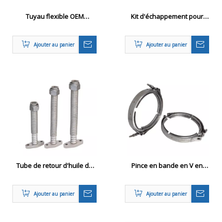
Tuyau flexible OEM
Kit d'échappement pour
9424903019 9424904119
Mercedes-Benz
Mercedes-Benz
Ajouter au panier
Ajouter au panier
Tube de retour d'huile de
Pince en bande en V en
camion Mercedes-Benz
acier inoxydable à double
pour turbocompresseur -
boulon pour les systèmes
Ajouter au panier
Ajouter au panier
OE 5411801422
d'échappement