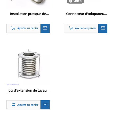
vidéo
Installation pratique de
Connecteur d'adaptateur
l'extension en acier
de tuyau d'échappement X-
inoxydable Compenseurs
Pipe et Y-Pipe
Ajouter au panier
Ajouter au panier
pour la tuyauterie des
systèmes de tuyauterie
Joix d'extension de tuyaux
en acier professionnel /
amortisseur DN32-DN2000
Ajouter au panier