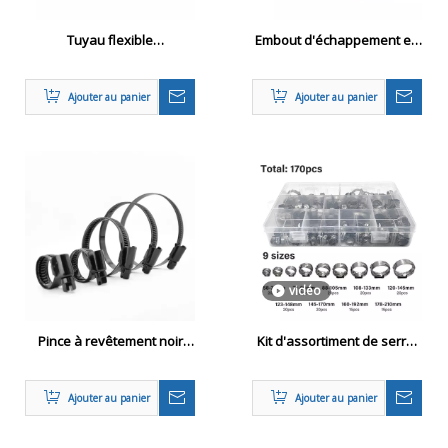
Tuyau flexible
Embout d'échappement en
d'échappement en acier
fibre de carbone
inoxydable pour les
Ajouter au panier
Ajouter au panier
systèmes automobiles
vidéo
Pince à revêtement noir
Kit d'assortiment de serre-
lourd pour les tuyaux
oreille à oreille pleine
grandeur
Ajouter au panier
Ajouter au panier