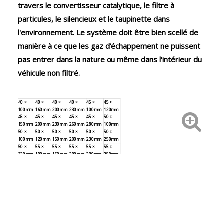
travers le convertisseur catalytique, le filtre à
particules, le silencieux et le taupinette dans
l'environnement. Le système doit être bien scellé de
manière à ce que les gaz d'échappement ne puissent
pas entrer dans la nature ou même dans l'intérieur du
véhicule non filtré.
40 ×
40 ×
40 ×
40 ×
45 ×
45 ×
100mm
160mm
200mm
230mm
100mm
120mm
45 ×
45 ×
45 ×
45 ×
45 ×
50 ×
150mm
200mm
230mm
260mm
280mm
100mm
50 ×
50 ×
50 ×
50 ×
50 ×
50 ×
100mm
120mm
150mm
200mm
230mm
250mm
50 ×
55 ×
55 ×
55 ×
55 ×
55 ×
320mm
100mm
150mm
200mm
230mm
250mm
55 ×
55 ×
60 ×
60 ×
60 ×
60 ×
280mm
320mm
100mm
150mm
200mm
230mm
60 ×
60 ×
65 ×
65 ×
65 ×
65 ×
250mm
280mm
100mm
150mm
200mm
250mm
70 ×
75 ×
76 ×
76 ×
......
......
200mm
200mm
152mm
202mm