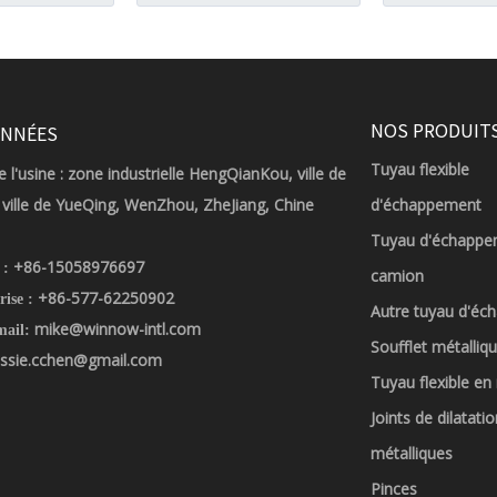
NOS PRODUIT
NNÉES
Tuyau flexible
 l'usine : zone industrielle HengQianKou, ville de
ville de YueQing, WenZhou, ZheJiang, Chine
d'échappement
Tuyau d'échappe
+86-15058976697
 :
camion
+86-577-62250902
rise :
Autre tuyau d'é
mike@winnow-intl.com
mail:
Soufflet métalliq
ssie.cchen@gmail.com
Tuyau flexible en
Joints de dilatatio
métalliques
Pinces