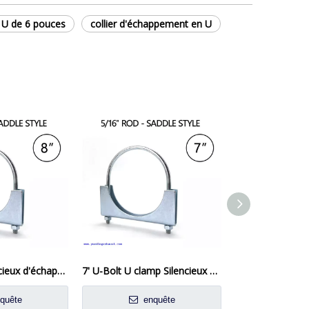
n U de 6 pouces
collier d'échappement en U
Plaides de silencieux d'échappement à échappement à zinc lourds 8 '
7' U-Bolt U clamp Silencieux Selle Collier d'échappement
quête
enquête
enq