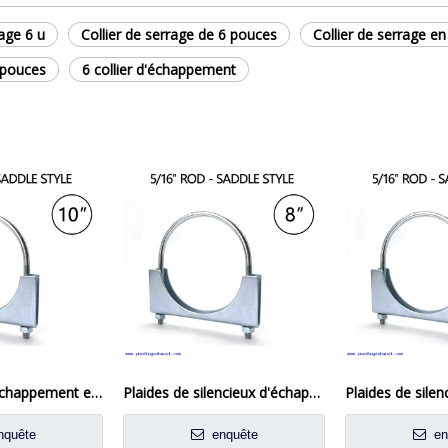
rage 6 u
Collier de serrage de 6 pouces
Collier de serrage e
 pouces
6 collier d'échappement
10 'Crampe d'échappement en acier silencieux
Plaides de silencieux d'échappement à échappement à zinc lourds 8 '
quête
enquête
en