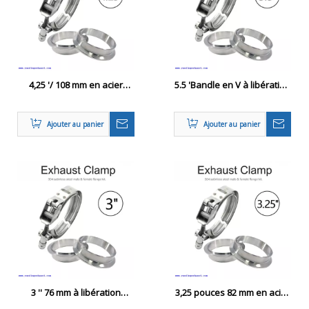
4,25 '/ 108 mm en acier
5.5 'Bandle en V à libération
inoxydable Release rapide
rapide avec bride à la pince
Clamp en bande V + bride
à épuisement du tuyau de
Ajouter au panier
Ajouter au panier
turbo en acier inoxydable
3 '' 76 mm à libération
3,25 pouces 82 mm en acier
rapide Clamp
doux libération rapide