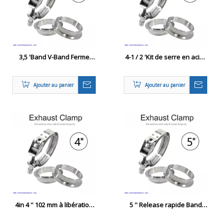
3,5 'Band V-Band Ferme
4-1 / 2 'Kit de serre en acier
rapide Universal Blamp
inoxydable V W / 304 Fricots
Fange Turbo Downpipe
en acier inoxydable
Ajouter au panier
Ajouter au panier
Acier inoxydable
4in 4 '' 102 mm à libération
5 '' Release rapide Band
rapide Turbo Échappement
Clamp Échappement