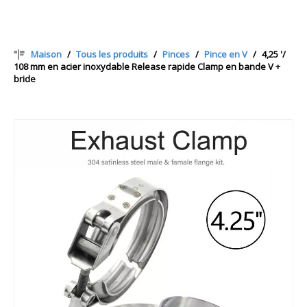
Maison
/
Tous les produits
/
Pinces
/
Pince en V
/
4,25 '/
108 mm en acier inoxydable Release rapide Clamp en bande V +
bride