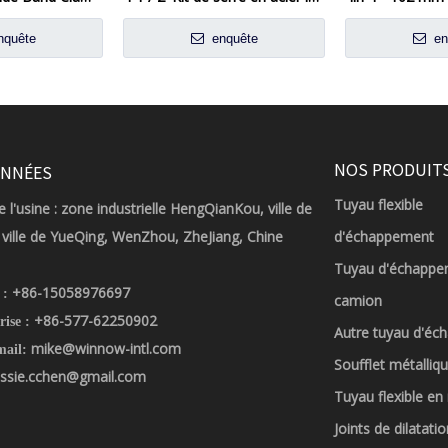
quête
enquête
en
NOS PRODUIT
NNÉES
Tuyau flexible
 l'usine : zone industrielle HengQianKou, ville de
ville de YueQing, WenZhou, ZheJiang, Chine
d'échappement
Tuyau d'échappe
+86-15058976697
 :
camion
+86-577-62250902
rise :
Autre tuyau d'é
mike@winnow-intl.com
mail:
Soufflet métalliq
ssie.cchen@gmail.com
Tuyau flexible en
Joints de dilatatio