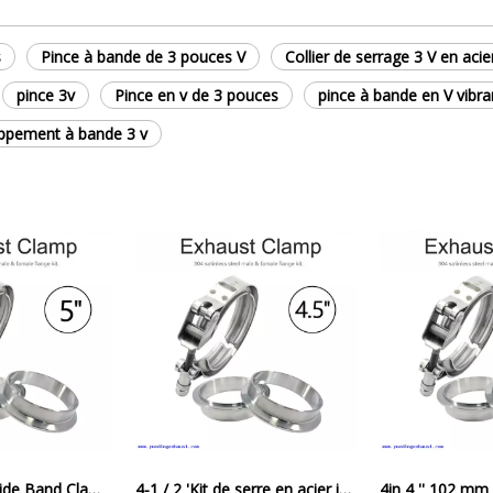
s
Pince à bande de 3 pouces V
Collier de serrage 3 V en aci
pince 3v
Pince en v de 3 pouces
pince à bande en V vibr
appement à bande 3 v
5 '' Release rapide Band Clamp Échappement Downpipe 304 Femelle mâle en acier inoxydable
4-1 / 2 'Kit de serre en acier inoxydable V W / 304 Fricots en acier inoxydable