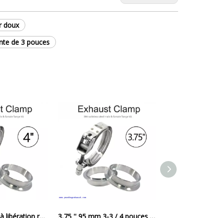
er doux
ante de 3 pouces
4in 4 '' 102 mm à libération rapide Turbo Échappement Downpipe V Band Band Blamp Blamp
3,75 '' 95 mm 3-3 / 4 pouces Turbo V Bride à bande V + kit de pince