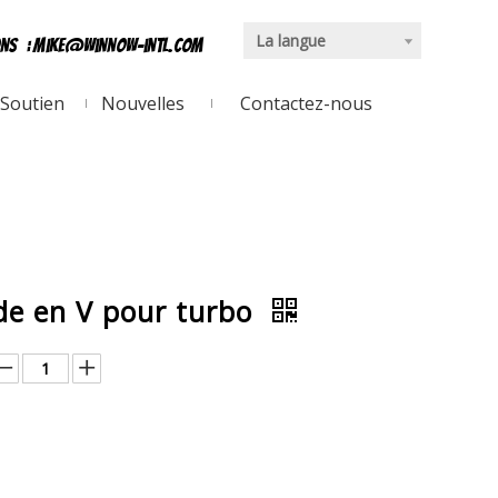
La langue
ons
:
mike@winnow-intl.com
Soutien
Nouvelles
Contactez-nous
nde en V pour turbo