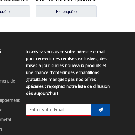
quête
enquête
enq
S
Inscrivez-vous avec votre adresse e-mail
pour recevoir des remises exclusives, des
mises à jour sur les nouveaux produits et
une chance d'obtenir des échantillons
gratuits.Ne manquez pas nos offres
ment de
spéciales : rejoignez notre liste de diffusion
dès aujourd'hui !
chappement
ue
 métal
n