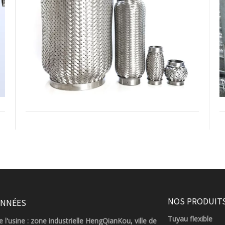
NOS PRODUIT
NNÉES
Tuyau flexible
 l'usine : zone industrielle HengQianKou, ville de