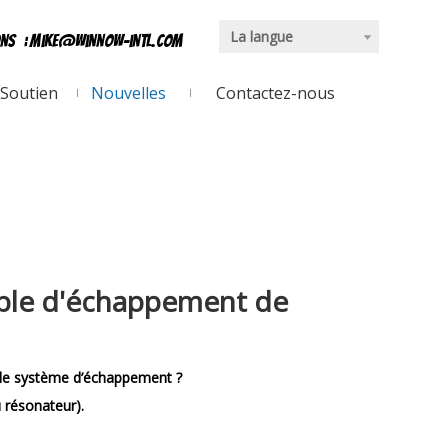
La langue
ons
:
mike@winnow-intl.com
Soutien
Nouvelles
Contactez-nous
xible d'échappement de
 le système d’échappement ?
u résonateur).