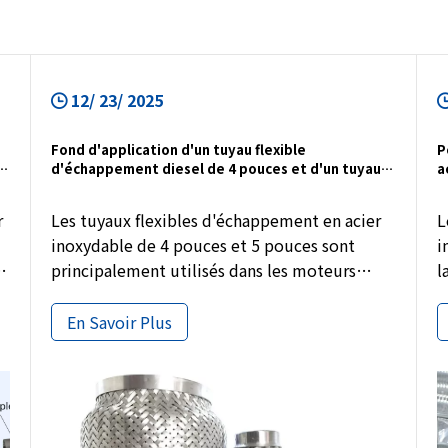
12/ 23/ 2025
Fond d'application d'un tuyau flexible
P
e
d'échappement diesel de 4 pouces et d'un tuyau
a
flexible d'échappement de 5 pouces
t
v
r
Les tuyaux flexibles d'échappement en acier
L
inoxydable de 4 pouces et 5 pouces sont
i
principalement utilisés dans les moteurs
l
diesel, les camions et les systèmes
d
d'échappement à haut débit. Avec une
m
En Savoir Plus
doublure de verrouillage et un matériau en
s
acier inoxydable 304, ces tuyaux flexibles
g
conviennent à l'approvisionnement OEM, aux
l
projets de remplacement et aux achats en
p
gros.
e