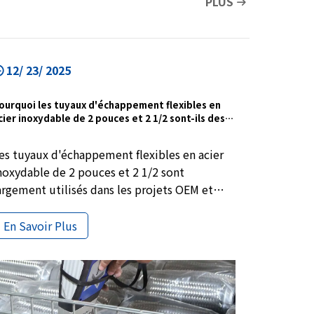
PLUS
12/ 23/ 2025
ourquoi les tuyaux d'échappement flexibles en
cier inoxydable de 2 pouces et 2 1/2 sont-ils des
ailles courantes pour les applications OEM et en
rac ?
es tuyaux d'échappement flexibles en acier
noxydable de 2 pouces et 2 1/2 sont
argement utilisés dans les projets OEM et
'approvisionnement en vrac. Des petits
oteurs à section avant aux véhicules longs à
En Savoir Plus
ection médiane, ces tailles standard
arantissent la stabilité de l'installation,
'absorption des vibrations et des
erformances constantes pour la maintenance
t l'approvisionnement à grande échelle.