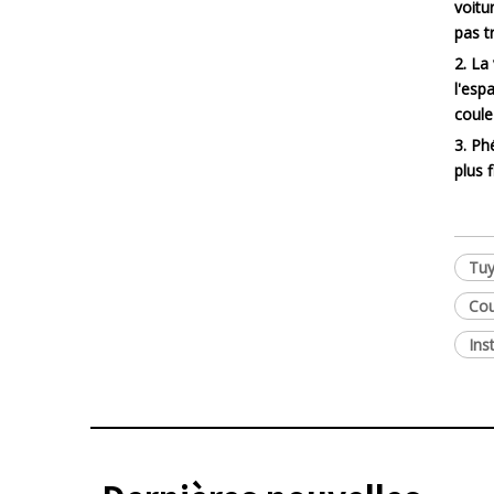
voitu
pas t
2. La
l'esp
coule
3. Ph
plus 
Tuy
Cou
Ins