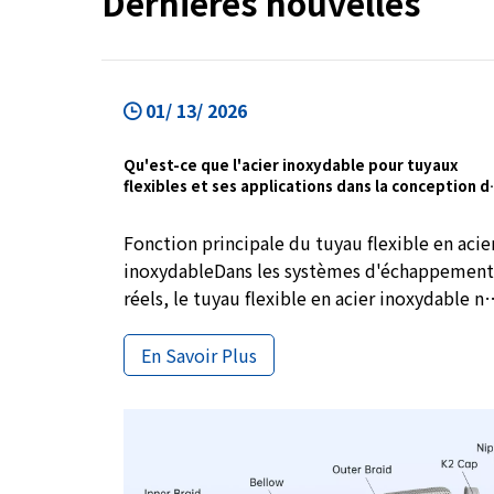
Dernières nouvelles
01/ 13/ 2026
Qu'est-ce que l'acier inoxydable pour tuyaux
flexibles et ses applications dans la conception d
systèmes d'échappement
Fonction principale du tuyau flexible en acie
inoxydableDans les systèmes d'échappement
réels, le tuyau flexible en acier inoxydable ne
sert généralement pas à modifier les
performances d'échappement, mais est
En Savoir Plus
utilisé pour résoudre un problème existant
de longue date mais souvent ignoré, à savoir
le mouvement relatif inévitable entre le
moteur et le tuyau d'échappement.