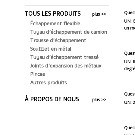
Quest
TOUS LES PRODUITS
plus >>
UN:
G
Échappement flexible
un mo
Tuyau d'échappement de camion
Trousse d'échappement
Soufflet en métal
Quest
Tuyau d'échappement tressé
UN:
I
Joints d'expansion des métaux
degré
Pinces
Autres produits
Quest
À PROPOS DE NOUS
plus >>
UN:
2
Quest