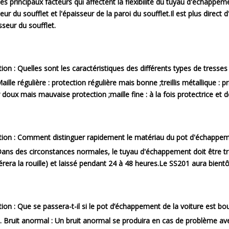
es principaux facteurs qui affectent la flexibilité du tuyau d'échappem
ieur du soufflet et l'épaisseur de la paroi du soufflet.Il est plus dire
isseur du soufflet.
ion :
Quelles sont les caractéristiques des différents types de tresses
aille régulière : protection régulière mais bonne ;treillis métallique : 
 doux mais mauvaise protection ;maille fine : à la fois protectrice 
ion :
Comment distinguer rapidement le matériau du pot d'échappeme
ans des circonstances normales, le tuyau d'échappement doit être trem
érera la rouille) et laissé pendant 24 à 48 heures.Le SS201 aura bientô
ion :
Que se passera-t-il si le pot d’échappement de la voiture est bo
. Bruit anormal : Un bruit anormal se produira en cas de problème av