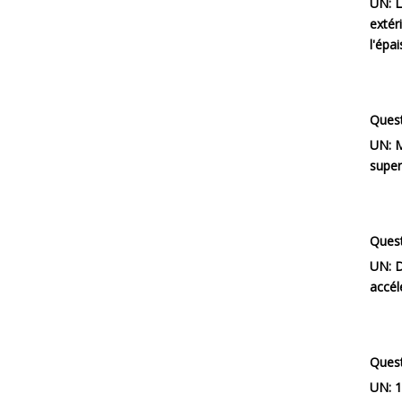
UN:
L
extér
l'épa
Quest
UN:
M
super
Quest
UN:
D
accél
Quest
UN:
1