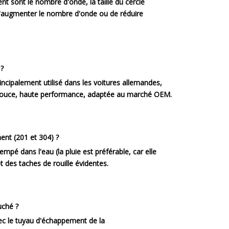
ent sont le nombre d'onde, la taille du cercle
ct d'augmenter le nombre d'onde ou de réduire
 ?
principalement utilisé dans les voitures allemandes,
et douce, haute performance, adaptée au marché OEM.
nt (201 et 304) ?
pé dans l'eau (la pluie est préférable, car elle
t des taches de rouille évidentes.
uché ?
ec le tuyau d'échappement de la