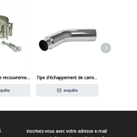
Pince de joint de recouvrement de 2,5 préformés pour la pince d'échappement du tuyau de silencieux
Tipe d'échappement de camion en acier à 135 ° plaqué chromé
quête
enquête
enq
S
Inscrivez-vous avec votre adresse e-mail