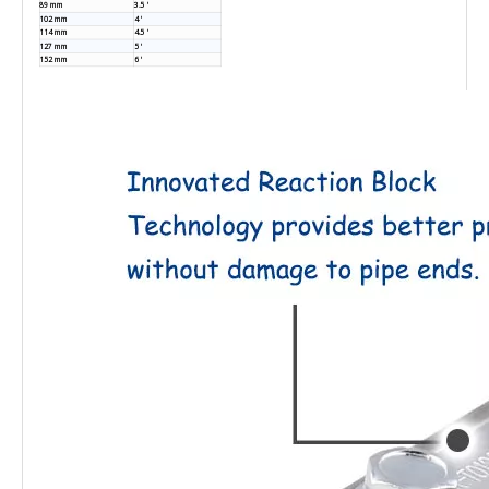
89 mm
3.5 '
102 mm
4 '
114 mm
4.5 '
127 mm
5 '
152 mm
6 '