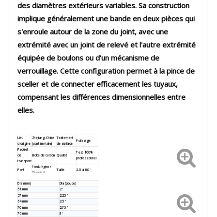
des diamètres extérieurs variables. Sa construction
implique généralement une bande en deux pièces qui
s'enroule autour de la zone du joint, avec une
extrémité avec un joint de relevé et l'autre extrémité
équipée de boulons ou d'un mécanisme de
verrouillage. Cette configuration permet à la pince de
sceller et de connecter efficacement les tuyaux,
compensant les différences dimensionnelles entre
elles.
Lieu
Zhejiang, Chine
Traitement
Polissage
d'origine
(continentale)
de surface
Paquet
Test 100%
de
Boîte de carton
Qualité
professionnel
transport
Fob Ningbo /
Port
Taille
2.0 'à 6.0 '
Shanghai
Garantie
1 ans
Code HS
87089200
Dia (mm)
Dia (pouce)
1. La bande formée à l'emploi avec étape
51 mm
2 '
fournit une installation rapide et précise.
Fonctionn
57 mm
2.25 '
2. Les attaches plaquées haute résistance
alité
64 mm
2.5 '
peuvent être incendiées de chaque côté de
70 mm
2.75 '
la pince.
76 mm
3 '