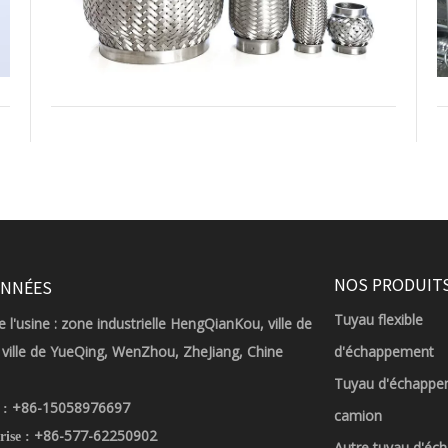
NOS PRODUIT
NNÉES
Tuyau flexible
 l'usine : zone industrielle HengQianKou, ville de
ville de YueQing, WenZhou, ZheJiang, Chine
d'échappement
Tuyau d'échappe
+86-15058976697
 :
camion
+86-577-62250902
rise :
Autre tuyau d'é