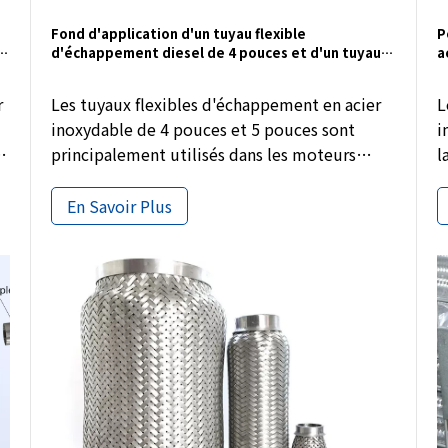
Fond d'application d'un tuyau flexible
P
e
d'échappement diesel de 4 pouces et d'un tuyau
a
flexible d'échappement de 5 pouces
t
v
r
Les tuyaux flexibles d'échappement en acier
L
inoxydable de 4 pouces et 5 pouces sont
i
principalement utilisés dans les moteurs
l
diesel, les camions et les systèmes
d
d'échappement à haut débit. Avec une
m
En Savoir Plus
doublure de verrouillage et un matériau en
s
acier inoxydable 304, ces tuyaux flexibles
g
conviennent à l'approvisionnement OEM, aux
l
projets de remplacement et aux achats en
p
gros.
e