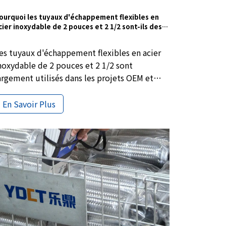
ourquoi les tuyaux d'échappement flexibles en
cier inoxydable de 2 pouces et 2 1/2 sont-ils des
ailles courantes pour les applications OEM et en
rac ?
es tuyaux d'échappement flexibles en acier
noxydable de 2 pouces et 2 1/2 sont
argement utilisés dans les projets OEM et
'approvisionnement en vrac. Des petits
oteurs à section avant aux véhicules longs à
En Savoir Plus
ection médiane, ces tailles standard
arantissent la stabilité de l'installation,
'absorption des vibrations et des
erformances constantes pour la maintenance
t l'approvisionnement à grande échelle.