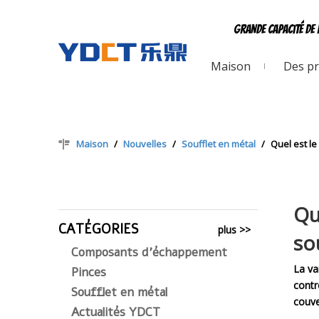
Grande capacité de 
Maison
Des pr
Maison
/
Nouvelles
/
Soufflet en métal
/
Quel est le
Qu
CATÉGORIES
plus >>
so
Composants d'échappement
La va
Pinces
contr
Soufflet en métal
couve
Actualités YDCT