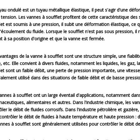
yau ondulé est un tuyau métallique élastique, il peut s'agir d'une défo
 tension. Les vannes à soufflet profitent de cette caractéristique des s
let est soumis à une pression, il subit une déformation élastique, ce 
 l'écoulement du fluide. Lorsque le soufflet n'est pas sous pression, il r
nt à sa position d'origine et que la vanne est fermée.
vantages de la vanne à soufflet sont une structure simple, une fiabil
e, etc. Elle convient à divers fluides, notamment les liquides, les gaz, 
let sont un faible débit, une perte de pression importante, une vitess
alement utilisé dans des situations de faible débit et de basse pressio
annes à soufflet ont un large éventail d'applications, notamment dans 
aceutiques, alimentaires et autres. Dans l'industrie chimique, les va
ôler le débit de fluides corrosifs. Dans l'industrie pétrolière et gazièr
contrôler le débit de fluides à haute température et haute pression : 
annes à soufflet sont généralement utilisées pour contrôler le débit de