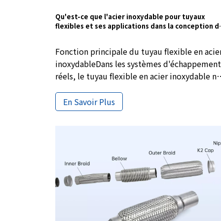
Qu'est-ce que l'acier inoxydable pour tuyaux
flexibles et ses applications dans la conception d
systèmes d'échappement
Fonction principale du tuyau flexible en acie
inoxydableDans les systèmes d'échappement
réels, le tuyau flexible en acier inoxydable ne
sert généralement pas à modifier les
performances d'échappement, mais est
En Savoir Plus
utilisé pour résoudre un problème existant
de longue date mais souvent ignoré, à savoir
le mouvement relatif inévitable entre le
moteur et le tuyau d'échappement.