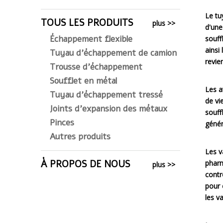
Le tu
TOUS LES PRODUITS
plus >>
d'une
Échappement flexible
souff
ainsi
Tuyau d'échappement de camion
revie
Trousse d'échappement
Soufflet en métal
Les a
Tuyau d'échappement tressé
de vi
Joints d'expansion des métaux
souff
Pinces
génér
Autres produits
Les v
À PROPOS DE NOUS
pharm
plus >>
contr
pour 
les v