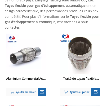
de nombreux pays.
Zhejiang Yueding tube ondulé Co., Ltd.
Tuyau flexible pour gaz d'échappement automatique
ont un
design caractéristique, des performances pratiques et un prix
compétitif. Pour plus d'informations sur le
Tuyau flexible pour
gaz d'échappement automatique
, n'hésitez pas à nous
contacter.
Aluminium Commercial Auto
Traité de tuyau flexible
partie épuisement flexible
d'échappement de la pièce
auto tressée 2.5 '
Ajouter au panier
Ajouter au panier