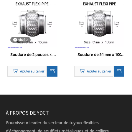
vidéo
Soudure de 2 pouces x 6
Soudure de 51 mm x 100
pouces sur échappement
mm sur le tuyau flexi
flexi pipe flexion Joix de la
d'échappement Réparation
Ajouter au panier
Ajouter au panier
joint flexible
du tube flexible du tuyau
flexible
À PROPOS DE YDCT
Fournisseur leader du secteur de tuyaux flexibles
d'échappement, de soufflets métalliques et de colliers,