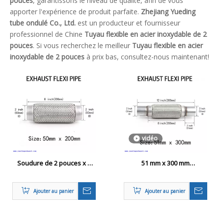
pouces
, garantissons le niveau de qualité, afin de vous
apporter l'expérience de produit parfaite.
Zhejiang Yueding
tube ondulé Co., Ltd.
est un producteur et fournisseur
professionnel de Chine
Tuyau flexible en acier inoxydable de 2
pouces
. Si vous recherchez le meilleur
Tuyau flexible en acier
inoxydable de 2 pouces
à prix bas, consultez-nous maintenant!
vidéo
Soudure de 2 pouces x 8
51 mm x 300 mm
pouces sur échappement
Échappement flexible
flexi pipe de tuy
Réparation du joint flexi
Ajouter au panier
Ajouter au panier
tube de tube flexion