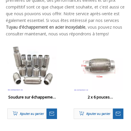
premières de qualité, des performances élevées et un prix
compétitif sont ce que chaque client souhaite, et c'est aussi ce
que nous pouvons vous offrir. Notre service après-vente est
également essentiel. Si vous êtes intéressé par nos services
Tuyau d'échappement en acier inoxydable
, vous pouvez nous
consulter maintenant, nous vous répondrons à temps!
Soudure sur échappement
2 x 6 pouces
flexible de réparation de
d'échappement en acier
joint flexi tube tube flexion
inoxydable à la soudure du
Ajouter au panier
Ajouter au panier
tube ondulé sur
l'installation