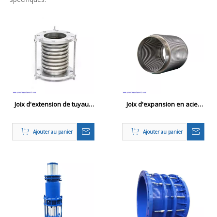
Joix d'extension de tuyaux
Joix d'expansion en acier
en acier professionnel /
sans satiné, extension
amortisseur DN32-DN2000
métallique ci-dessous pour
Ajouter au panier
Ajouter au panier
la section de tuyau