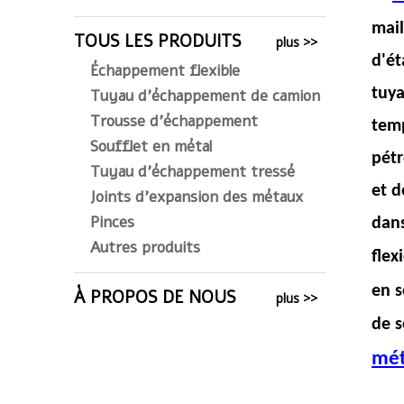
mail
TOUS LES PRODUITS
plus >>
d'ét
Échappement flexible
tuya
Tuyau d'échappement de camion
Trousse d'échappement
temp
Soufflet en métal
pétr
Tuyau d'échappement tressé
et d
Joints d'expansion des métaux
Pinces
dans
Autres produits
flex
en s
À PROPOS DE NOUS
plus >>
de s
mét