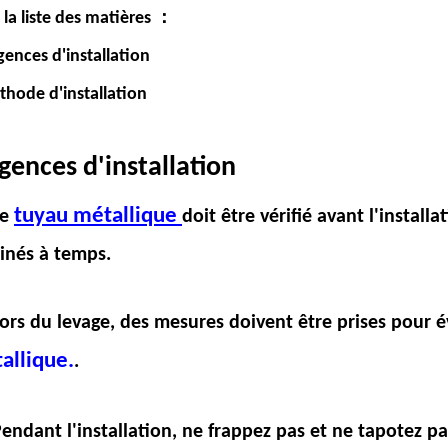
：
 la liste des matières
gences d'installation
hode d'installation
gences d'installation
tuyau métallique
Le
doit être vérifié avant l'install
inés à temps.
Lors du levage, des mesures doivent être prises pour
allique.
.
Pendant l'installation, ne frappez pas et ne tapotez p