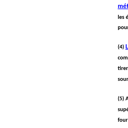
mét
les 
pour
(4)
comp
tire
soum
(5) 
supé
four