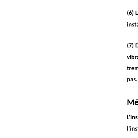
(6) 
inst
(7) 
vibr
trem
pas.
Mé
L'in
l'in