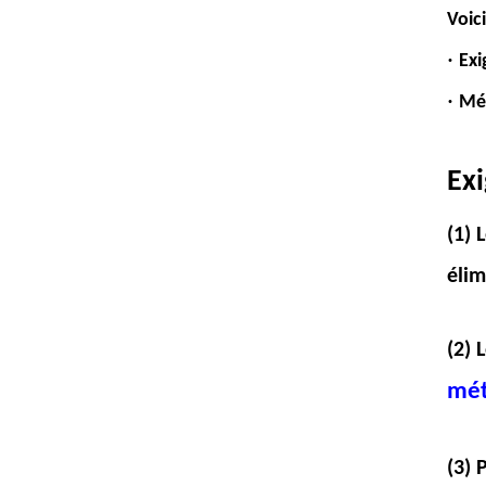
Voici
·
Exi
·
Mét
Exi
(1) 
élim
(2) 
mét
(3) 