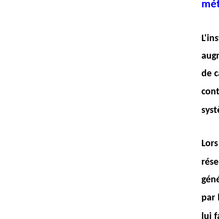
mét
L'in
augm
de c
cont
syst
Lors
rése
géné
par 
lui 