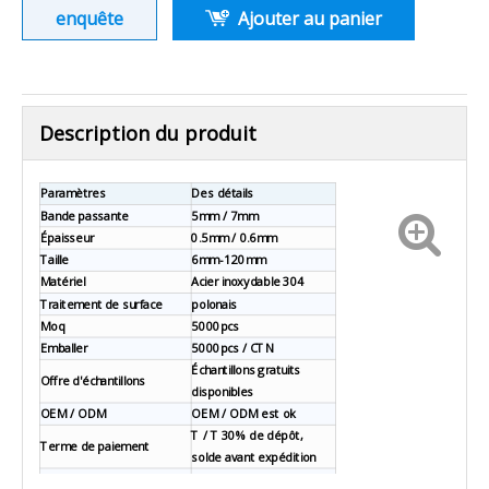
enquête
Ajouter au panier
Description du produit
Paramètres
Des détails
Bande passante
5mm / 7mm
Épaisseur
0.5mm / 0.6mm
Taille
6mm-120mm
Matériel
Acier inoxydable 304
Traitement de surface
polonais
Moq
5000pcs
Emballer
5000pcs / CTN
Échantillons gratuits
Offre d'échantillons
disponibles
OEM / ODM
OEM / ODM est ok
T / T 30% de dépôt,
Terme de paiement
solde avant expédition
20 à 25 jours après le