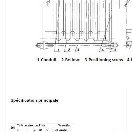
Spécification principale
Taille de structure
Bride
Verrouiller
DN
d
L
n
D1
D2
d
d0
Numéro
E