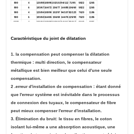
800
4
120/88
108/95
102/102
94/112
71/95
5822
1265
800
6
183/67
164/72
156/77
144/85
106/60
5822
1265
900
4
120/84
108/90
102/97
94/107
82/123
7620
1186
900
6
183/60
164/65
156/69
144/76
125/93
7620
1186
1000
4
120/91
108/98
102/105
94/116
82/117
9043
1286
1000
6
183/59
164/65
156/71
144/81
125/84
9043
1286
Caractéristique du joint de dilatation
1. la compensation peut compenser la dilatation
thermique : multi direction, le compensateur
métallique est bien meilleur que celui d'une seule
compensation.
2 .erreur d'installation de compensation : étant donné
que l'erreur système est inévitable dans le processus
de connexion des tuyaux, le compensateur de fibre
peut mieux compenser l'erreur d'installation.
3. Élimination du bruit: le tissu en fibres, le coton
isolant lui-même a une absorption acoustique, une