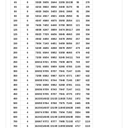
65
8
33/28
30/35
26/44
22/55
15/138
55
270
65
12
42/16
38/22
38/32
34/40
31/70
55
270
80
8
40/20
36/26
34/33
28/41
19/68
81
284
80
10
53/14
49/17
49/21
43/26
29/50
81
284
100
6
45/47
45/60
40/75
35/93
25/54
121
304
100
10
76/26
74/32
64/40
57/50
38/33
121
304
125
5
48/38
42/47
38/59
34/74
29/117
180
334
125
9
85/23
77/29
66/36
58/45
49/63
180
334
150
5
49/42
44/50
40/62
34/78
29/92
257
364
150
8
79/34
71/43
64/51
54/59
50/56
257
364
200
4
52/49
46/55
42/68
38/78
29/97
479
442
200
6
73/31
65/44
59/52
53/58
46/65
479
442
250
4
72/30
65/34
59/52
52/45
34/111
769
507
250
6
108/16
97/21
87/35
79/39
48/78
769
507
300
4
72/51
65/55
59/59
52/65
47/55
1105
562
300
6
108/32
97/35
87/37
79/41
71/47
1105
562
350
4
72/58
65/62
59/67
52/74
47/71
1307
622
350
6
108/38
97/41
87/44
79/48
71/45
1307
622
400
4
72/54
65/58
59/62
52/68
47/81
1611
700
400
6
108/36
97/39
87/43
79/47
71/47
1611
700
450
4
108/32
97/35
87/37
79/41
47/75
1972
760
450
6
162/20
145/22
131/23
118/25
71/52
1972
760
500
4
108/59
97/64
87/68
79/75
71/45
2445
835
500
6
162/34
145/37
131/39
118/43
106/28
2445
835
600
4
108/74
97/80
87/85
79/94
71/82
3534
980
600
6
162/42
145/45
131/49
118/53
106/48
3534
980
700
4
108/67
97/72
87/77
79/85
71/103
4717
1110
700
6
162/42
145/45
131/49
118/53
106/60
4717
1110