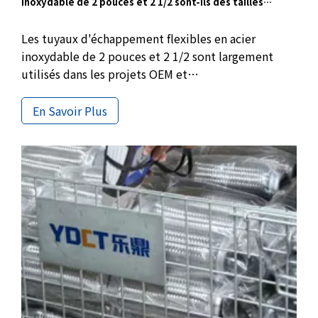
inoxydable de 2 pouces et 2 1/2 sont-ils des tailles
courantes pour les applications OEM et en vrac ?
Les tuyaux d'échappement flexibles en acier
inoxydable de 2 pouces et 2 1/2 sont largement
utilisés dans les projets OEM et
d'approvisionnement en vrac. Des petits moteurs à
section avant aux véhicules longs à section
En Savoir Plus
médiane, ces tailles standard garantissent la
stabilité de l'installation, l'absorption des
vibrations et des performances constantes pour la
maintenance et l'approvisionnement à grande
échelle.