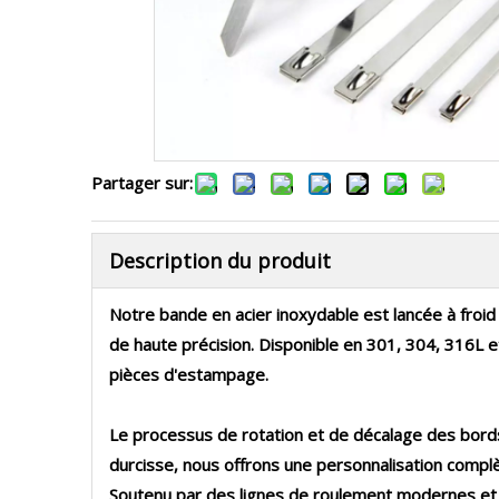
Partager sur:
Description du produit
Notre
bande en acier inoxydable
est lancée à froi
de haute précision. Disponible en
301, 304, 316L
e
pièces d'estampage
.
Le processus
de rotation et de décalage des bor
durcisse, nous offrons une personnalisation compl
Soutenu par des lignes de roulement modernes et de