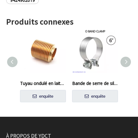
9424902019
Produits connexes
Tuyau ondulé en laiton H80
Bande de serre de silencieux d'échappement à boulon unique de 6 pouces
enquête
enquête
À PROPOS DE YDCT