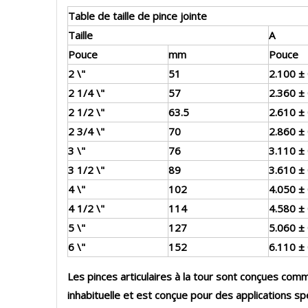
Table de taille de pince jointe
Taille
A
Pouce
mm
Pouce
2 \"
51
2.100 ±
2 1/4 \"
57
2.360 ±
2 1/2 \"
63.5
2.610 ±
2 3/4 \"
70
2.860 ±
3 \"
76
3.110 ±
3 1/2 \"
89
3.610 ±
4 \"
102
4.050 ±
4 1/2 \"
114
4.580 ±
5 \"
127
5.060 ±
6 \"
152
6.110 ±
Les pinces articulaires à la tour sont conçues comm
inhabituelle et est conçue pour des applications s