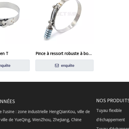
 en T
Pince à ressort robuste à boulon en T
quête
enquête
NOS PRODUIT
NNÉES
Tuyau flexible
 l'usine : zone industrielle HengQianKou, ville de
ville de YueQing, WenZhou, ZheJiang, Chine
d'échappement
Tuyau d'échappe