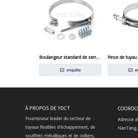
Boulangeur standard de serrage chargé à ressort en T-boulon avec petit ressort
Pince de tuyau
enquête
en
À PROPOS DE YDCT
COORDO
Fournisseur leader du secteur de
Adresse de
tuyaux flexibles d'échappement, de
NanTang, 
soufflets métalliques et de colliers,