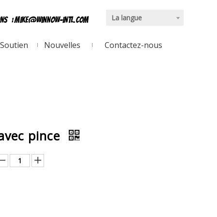
La langue
ons
:
mike@winnow-intl.com
Soutien
Nouvelles
Contactez-nous
 avec pince