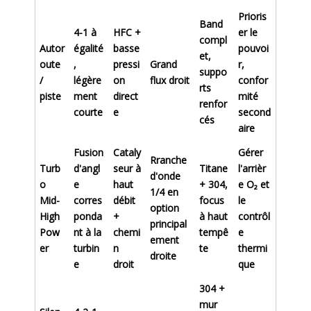
Prioris
Band
4-1 à
HFC +
er le
compl
Autor
égalité
basse
pouvoi
et,
oute
,
pressi
Grand
r,
suppo
/
légère
on
flux droit
confor
rts
piste
ment
direct
mité
renfor
courte
e
second
cés
aire
Fusion
Cataly
Gérer
Rranche
Turb
d'angl
seur à
Titane
l'arrièr
d'onde
o
e
haut
+ 304,
e O₂ et
1/4 en
Mid-
corres
débit
focus
le
option
High
ponda
+
à haut
contrôl
principal
Pow
nt à la
chemi
tempê
e
ement
er
turbin
n
te
thermi
droite
e
droit
que
304 +
mur