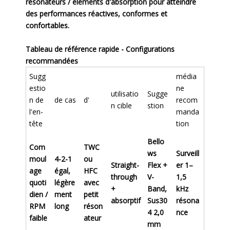
résonateurs / éléments d'absorption pour atteindre
des performances réactives, conformes et
confortables.
Tableau de référence rapide - Configurations
recommandées
Sugg
média
estio
ne
utilisatio
Sugge
n de
de cas
d'
recom
n cible
stion
l'en-
manda
tête
tion
Bello
Com
TWC
ws
Surveill
moul
4-2-1
ou
Straight-
Flex +
er 1–
age
égal,
HFC
through
V-
1,5
quoti
légère
avec
+
Band,
kHz
dien /
ment
petit
absorptif
Sus30
résona
RPM
long
réson
4 2,0
nce
faible
ateur
mm