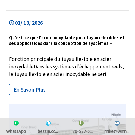
01/ 13/ 2026
Qu'est-ce que l'acier inoxydable pour tuyaux flexibles et
ses applications dans la conception de systèmes
d'échappement
Fonction principale du tuyau flexible en acier
inoxydableDans les systèmes d'échappement réels,
le tuyau flexible en acier inoxydable ne sert
généralement pas à modifier les performances
d'échappement, mais est utilisé pour résoudre un
En Savoir Plus
problème existant de longue date mais souvent
ignoré, à savoir le mouvement relatif inévitable
entre le moteur et le tuyau d'échappement.
WhatsApp
bessie.cc...
+86-577-6...
mike@winn...