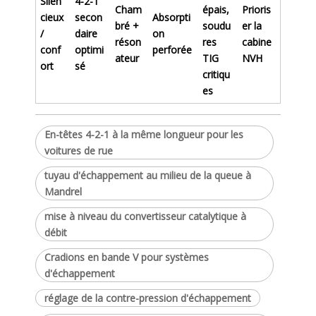
Silen
4-2-1
Cham
épais,
Prioris
cieux
secon
Absorpti
bré +
soudu
er la
/
daire
on
réson
res
cabine
conf
optimi
perforée
ateur
TIG
NVH
ort
sé
critiqu
es
En-têtes 4-2-1 à la même longueur pour les
voitures de rue
tuyau d'échappement au milieu de la queue à
Mandrel
mise à niveau du convertisseur catalytique à
débit
Cradions en bande V pour systèmes
d'échappement
réglage de la contre-pression d'échappement